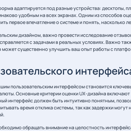
тформа адаптируется под разные устройства: десктопы, 
инаково удобным на всех экранах. Одним из способов оц
чить первое впечатление о системе и понять, насколько л
льским дизайном, важно провести исследование отзывов
 справляется с задачами в реальных условиях. Важно та
о может существенно улучшить ваш опыт работы с платф
ьзовательского интерфейс
чшим пользовательским интерфейсом становится ключев
люты. Основные критерии оценки UX-дизайна включают в
ный интерфейс должен быть интуитивно понятным, позво
итывать время отклика системы, так как задержки могут 
й.
еобходимо обращать внимание на целостность интерфейс