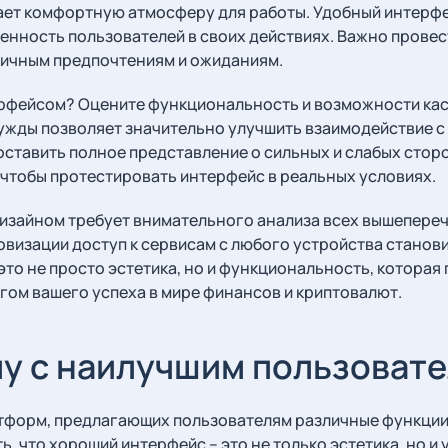
дает комфортную атмосферу для работы. Удобный интерфе
ренность пользователей в своих действиях. Важно прове
 личным предпочтениям и ожиданиям.
рфейсом? Оцените функциональность и возможности кас
жды позволяет значительно улучшить взаимодействие с 
составить полное представление о сильных и слабых стор
 чтобы протестировать интерфейс в реальных условиях.
изайном требует внимательного анализа всех вышепереч
овизации доступ к сервисам с любого устройства стано
это не просто эстетика, но и функциональность, которая 
гом вашего успеха в мире финансов и криптовалют.
му с наилучшим пользоват
тформ, предлагающих пользователям различные функции 
, что хороший интерфейс – это не только эстетика, но и