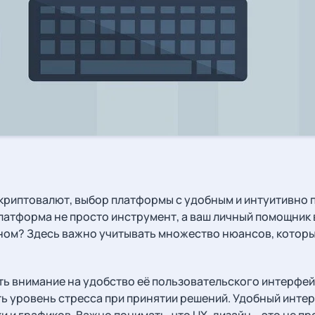
криптовалют, выбор платформы с удобным и интуитивно 
атформа не просто инструмент, а ваш личный помощник 
ном? Здесь важно учитывать множество нюансов, которы
ь внимание на удобство её пользовательского интерфей
ить уровень стресса при принятии решений. Удобный инт
и и графиков. Важно понимать, что UX-дизайн – это не п