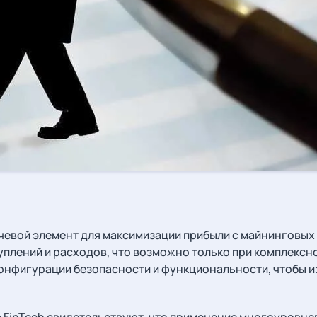
чевой элемент для максимизации прибыли с майнинговых
туплений и расходов, что возможно только при комплексн
онфигурации безопасности и функциональности, чтобы и
 FinTech свидетельствуют, что применение многоуровнев