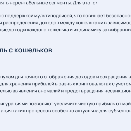
ять нерентабельные сегменты. Для этого:
с поддержкой мультиподписей, что повышает безопаснос
 распределения доходов между кошельками в зависимост
ие доходы каждого кошелька и их динамику за выбранны
ль с кошельков
пулам для точного отображения доходов и сокращения в
ля хранения прибылей в разных криптовалютах с учето
 целью выявления аномалий и предотвращения несанкцио
игурациями позволяют увеличить чистую прибыль от май
тация таких процессов особенно актуальна для субъекто