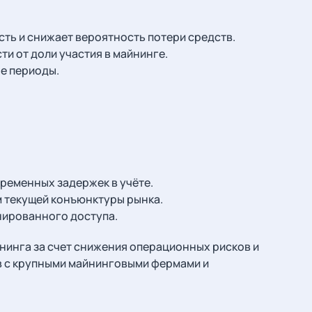
ть и снижает вероятность потери средств.
и от доли участия в майнинге.
е периоды.
ременных задержек в учёте.
м текущей конъюнктуры рынка.
нированного доступа.
нинга за счет снижения операционных рисков и
в с крупными майнинговыми фермами и