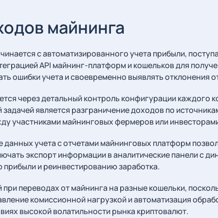
ходов майнинга
инается с автоматизированного учета прибыли, поступ
теграцией API майнинг-платформ и кошельков для получ
ть ошибки учета и своевременно выявлять отклонения о
тся через детальный контроль конфигурации каждого ко
й задачей является разграничение доходов по источника
жду участниками майнинговых фермеров или инвесторами
е данных учета с отчетами майнинговых платформ позво
ючать экспорт информации в аналитические панели с ди
 прибыли и реинвестированию заработка.
 при переводах от майнинга на разные кошельки, поско
равление комиссионной нагрузкой и автоматизация обра
овиях высокой волатильности рынка криптовалют.