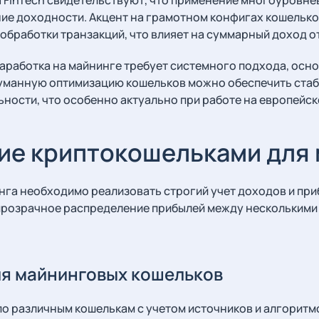
ие доходности. Акцент на грамотном конфигах кошелько
обработки транзакций, что влияет на суммарный доход о
заработка на майнинге требует системного подхода, осно
думанную оптимизацию кошельков можно обеспечить ста
ности, что особенно актуально при работе на европейск
ие криптокошельками для
нга необходимо реализовать строгий учет доходов и при
розрачное распределение прибылей между несколькими 
я майнинговых кошельков
о различным кошелькам с учетом источников и алгоритм